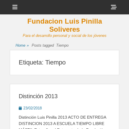
Menu
Sho
Head
Fundacion Luis Pinilla
Side
Soliveres
Cont
Para el desarrollo personal y social de los jóvenes
Home
»
Posts tagged
Tiempo
Etiqueta:
Tiempo
Distinción 2013
Posted
23/02/2018
on
Distinción Luis Pinilla 2013 ACTO DE ENTREGA
DISTINCION 2013 A ESCUELA TIEMPO LIBRE