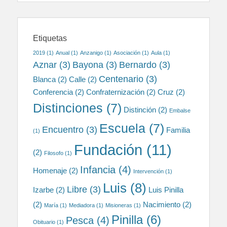
Etiquetas
2019
(1)
Anual
(1)
Anzanigo
(1)
Asociación
(1)
Aula
(1)
Aznar
(3)
Bayona
(3)
Bernardo
(3)
Centenario
(3)
Blanca
(2)
Calle
(2)
Conferencia
(2)
Confraternización
(2)
Cruz
(2)
Distinciones
(7)
Distinción
(2)
Embalse
Escuela
(7)
Encuentro
(3)
Familia
(1)
Fundación
(11)
(2)
Filosofo
(1)
Infancia
(4)
Homenaje
(2)
Intervención
(1)
Luis
(8)
Libre
(3)
Izarbe
(2)
Luis Pinilla
(2)
Nacimiento
(2)
María
(1)
Mediadora
(1)
Misioneras
(1)
Pinilla
(6)
Pesca
(4)
Obituario
(1)