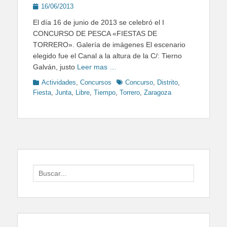
Posted
16/06/2013
on
El día 16 de junio de 2013 se celebró el I
CONCURSO DE PESCA «FIESTAS DE
TORRERO». Galería de imágenes El escenario
elegido fue el Canal a la altura de la C/: Tierno
Galván, justo
Leer mas …
Categories
Tags
Actividades
,
Concursos
Concurso
,
Distrito
,
Fiesta
,
Junta
,
Libre
,
Tiempo
,
Torrero
,
Zaragoza
Search
for: