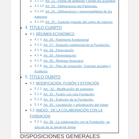
Art. 22.- Forma de deliberar y tomar los acuerdos
Art. 23.- Obligaciones del Patronato.
Art. 24.- Obligaciones y responsabilidad de los
patronos
Art. 25.- Carácter gratuito del cargo de patrono
TÍTULO CUARTO
RÉGIMEN ECONÓMICO
Art. 26.- Patrimonio fundacional
Art. 27.- Dotación patrimonial de la Fundación.
Art. 28.- Financiación
Art. 29.- Administración
Art. 30.- Régimen financiero
Art. 31.- Plan de actuación, Cuentas anuales y
Auditoría
TÍTULO QUINTO
MODIFICACIÓN, FUSIÓN Y EXTINCIÓN
Art.- 32.- Modificación de estatutos
Art. 33.- Fusión con otra Fundación
Art. 34.- Extinción de la Fundación.
Art. 35.- Liquidación y adjudicación del haber
ANEXO.- DE LA COLABORACIÓN CON LA
FUNDACION
Art. 36.- La colaboración con la Fundación, se
articula de la siguiente forma
DISPOSICIONES GENERALES