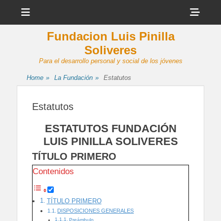
Menu
Sho
Head
Fundacion Luis Pinilla
Side
Soliveres
Cont
Para el desarrollo personal y social de los jóvenes
Home
»
La Fundación
»
Estatutos
Estatutos
ESTATUTOS FUNDACIÓN
LUIS PINILLA SOLIVERES
TÍTULO PRIMERO
Contenidos
TÍTULO PRIMERO
DISPOSICIONES GENERALES
Preámbulo