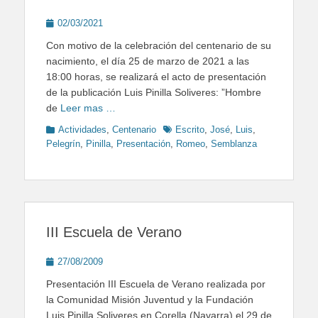
Posted
02/03/2021
on
Con motivo de la celebración del centenario de su
nacimiento, el día 25 de marzo de 2021 a las
18:00 horas, se realizará el acto de presentación
de la publicación Luis Pinilla Soliveres: ”Hombre
de
Leer mas …
Categories
Tags
Actividades
,
Centenario
Escrito
,
José
,
Luis
,
Pelegrín
,
Pinilla
,
Presentación
,
Romeo
,
Semblanza
III Escuela de Verano
Posted
27/08/2009
on
Presentación III Escuela de Verano realizada por
la Comunidad Misión Juventud y la Fundación
Luis Pinilla Soliveres en Corella (Navarra) el 29 de