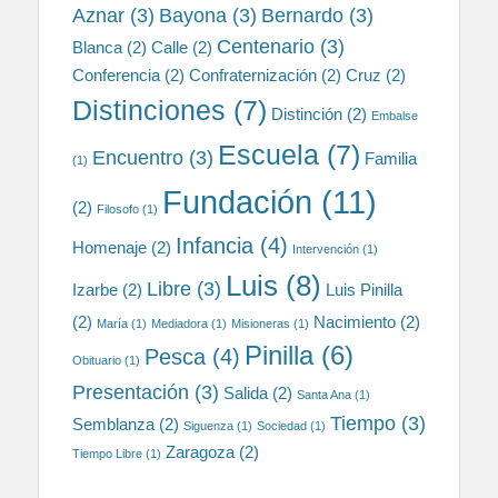
Aznar
(3)
Bayona
(3)
Bernardo
(3)
Centenario
(3)
Blanca
(2)
Calle
(2)
Conferencia
(2)
Confraternización
(2)
Cruz
(2)
Distinciones
(7)
Distinción
(2)
Embalse
Escuela
(7)
Encuentro
(3)
Familia
(1)
Fundación
(11)
(2)
Filosofo
(1)
Infancia
(4)
Homenaje
(2)
Intervención
(1)
Luis
(8)
Libre
(3)
Izarbe
(2)
Luis Pinilla
(2)
Nacimiento
(2)
María
(1)
Mediadora
(1)
Misioneras
(1)
Pinilla
(6)
Pesca
(4)
Obituario
(1)
Presentación
(3)
Salida
(2)
Santa Ana
(1)
Tiempo
(3)
Semblanza
(2)
Siguenza
(1)
Sociedad
(1)
Zaragoza
(2)
Tiempo Libre
(1)