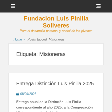
Menu
Sho
Head
Fundacion Luis Pinilla
Side
Soliveres
Cont
Para el desarrollo personal y social de los jóvenes
Home
»
Posts tagged
Misioneras
Etiqueta:
Misioneras
Entrega Distinción Luis Pinilla 2025
Posted
08/04/2026
on
Entrega anual de la Distinción Luis Pinilla
correspondiente al año 2025, a la Congregación