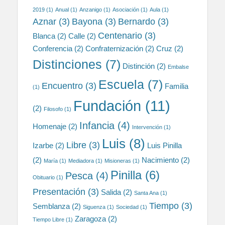
2019
(1)
Anual
(1)
Anzanigo
(1)
Asociación
(1)
Aula
(1)
Aznar
(3)
Bayona
(3)
Bernardo
(3)
Centenario
(3)
Blanca
(2)
Calle
(2)
Conferencia
(2)
Confraternización
(2)
Cruz
(2)
Distinciones
(7)
Distinción
(2)
Embalse
Escuela
(7)
Encuentro
(3)
Familia
(1)
Fundación
(11)
(2)
Filosofo
(1)
Infancia
(4)
Homenaje
(2)
Intervención
(1)
Luis
(8)
Libre
(3)
Izarbe
(2)
Luis Pinilla
(2)
Nacimiento
(2)
María
(1)
Mediadora
(1)
Misioneras
(1)
Pinilla
(6)
Pesca
(4)
Obituario
(1)
Presentación
(3)
Salida
(2)
Santa Ana
(1)
Tiempo
(3)
Semblanza
(2)
Siguenza
(1)
Sociedad
(1)
Zaragoza
(2)
Tiempo Libre
(1)