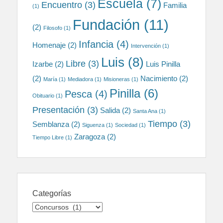
Escuela
(7)
Encuentro
(3)
Familia
(1)
Fundación
(11)
(2)
Filosofo
(1)
Infancia
(4)
Homenaje
(2)
Intervención
(1)
Luis
(8)
Libre
(3)
Izarbe
(2)
Luis Pinilla
(2)
Nacimiento
(2)
María
(1)
Mediadora
(1)
Misioneras
(1)
Pinilla
(6)
Pesca
(4)
Obituario
(1)
Presentación
(3)
Salida
(2)
Santa Ana
(1)
Tiempo
(3)
Semblanza
(2)
Siguenza
(1)
Sociedad
(1)
Zaragoza
(2)
Tiempo Libre
(1)
Categorías
Categorías