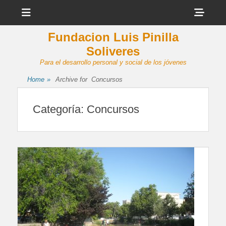
Menu
Sho
Head
Fundacion Luis Pinilla
Side
Soliveres
Cont
Para el desarrollo personal y social de los jóvenes
Home
»
Archive for
Concursos
Categoría:
Concursos