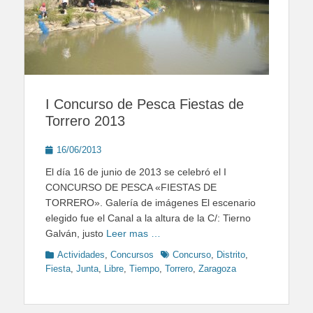
I Concurso de Pesca Fiestas de
Torrero 2013
Posted
16/06/2013
on
El día 16 de junio de 2013 se celebró el I
CONCURSO DE PESCA «FIESTAS DE
TORRERO». Galería de imágenes El escenario
elegido fue el Canal a la altura de la C/: Tierno
Galván, justo
Leer mas …
Categories
Tags
Actividades
,
Concursos
Concurso
,
Distrito
,
Fiesta
,
Junta
,
Libre
,
Tiempo
,
Torrero
,
Zaragoza