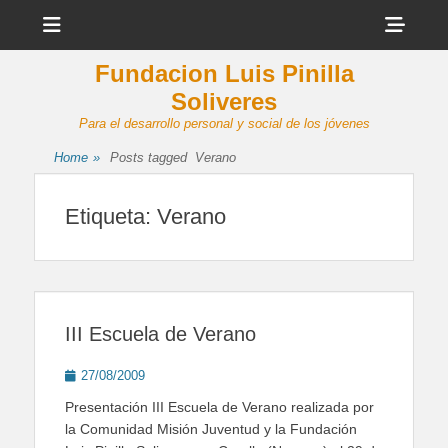
Menu
Sho
Head
Fundacion Luis Pinilla
Side
Soliveres
Cont
Para el desarrollo personal y social de los jóvenes
Home
»
Posts tagged
Verano
Etiqueta:
Verano
III Escuela de Verano
Posted
27/08/2009
on
Presentación III Escuela de Verano realizada por
la Comunidad Misión Juventud y la Fundación