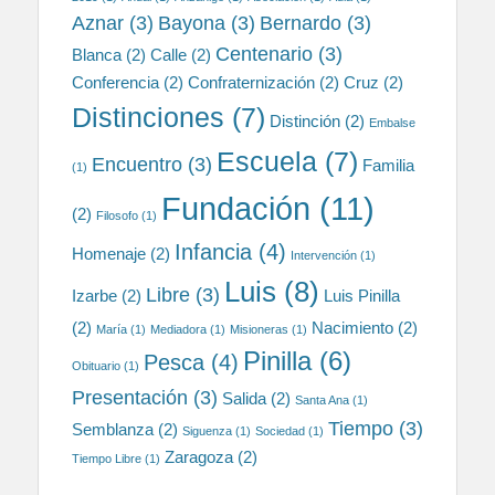
Aznar
(3)
Bayona
(3)
Bernardo
(3)
Centenario
(3)
Blanca
(2)
Calle
(2)
Conferencia
(2)
Confraternización
(2)
Cruz
(2)
Distinciones
(7)
Distinción
(2)
Embalse
Escuela
(7)
Encuentro
(3)
Familia
(1)
Fundación
(11)
(2)
Filosofo
(1)
Infancia
(4)
Homenaje
(2)
Intervención
(1)
Luis
(8)
Libre
(3)
Izarbe
(2)
Luis Pinilla
(2)
Nacimiento
(2)
María
(1)
Mediadora
(1)
Misioneras
(1)
Pinilla
(6)
Pesca
(4)
Obituario
(1)
Presentación
(3)
Salida
(2)
Santa Ana
(1)
Tiempo
(3)
Semblanza
(2)
Siguenza
(1)
Sociedad
(1)
Zaragoza
(2)
Tiempo Libre
(1)