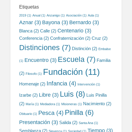
Etiquetas
2019
(1)
Anual
(1)
Anzanigo
(1)
Asociación
(1)
Aula
(1)
Aznar
(3)
Bayona
(3)
Bernardo
(3)
Centenario
(3)
Blanca
(2)
Calle
(2)
Conferencia
(2)
Confraternización
(2)
Cruz
(2)
Distinciones
(7)
Distinción
(2)
Embalse
Escuela
(7)
Encuentro
(3)
Familia
(1)
Fundación
(11)
(2)
Filosofo
(1)
Infancia
(4)
Homenaje
(2)
Intervención
(1)
Luis
(8)
Libre
(3)
Izarbe
(2)
Luis Pinilla
(2)
Nacimiento
(2)
María
(1)
Mediadora
(1)
Misioneras
(1)
Pinilla
(6)
Pesca
(4)
Obituario
(1)
Presentación
(3)
Salida
(2)
Santa Ana
(1)
Tiempo
(3)
Semblanza
(2)
Siguenza
(1)
Sociedad
(1)