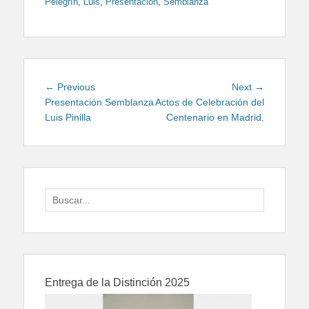
Pelegrín
,
Luis
,
Presentación
,
Semblanza
Navegación
Previous
Next
← Previous
Next →
de
post:
post:
Presentación Semblanza
Actos de Celebración del
Luis Pinilla
Centenario en Madrid.
entradas
Search
for:
Entrega de la Distinción 2025