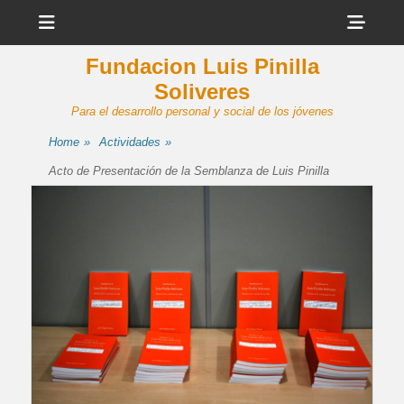
Menu
Sho
Head
Fundacion Luis Pinilla
Side
Soliveres
Cont
Para el desarrollo personal y social de los jóvenes
Home
»
Actividades
»
Acto de Presentación de la Semblanza de Luis Pinilla