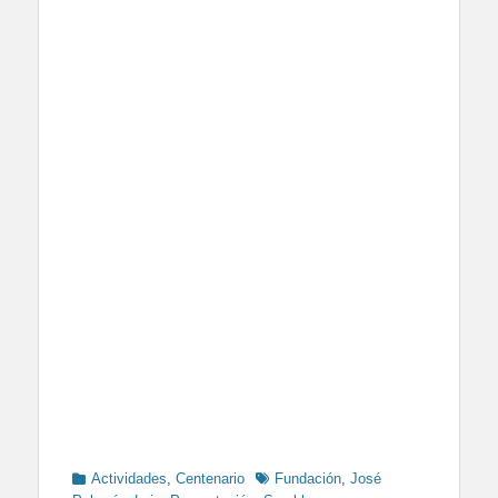
Categories
Tags
Actividades
,
Centenario
Fundación
,
José