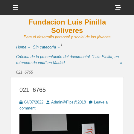
Menu
Sho
Head
Fundacion Luis Pinilla
Side
Soliveres
Cont
Para el desarrollo personal y social de los jóvenes
/
Home
»
Sin categoría
»
Crónica de la presentación del documental: “Luis Pinilla, un
referente de vida” en Madrid
»
021_6765
021_6765
Posted
Author
04/07/2022
Admin@Flps@2018
Leave a
on
comment