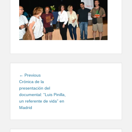
Navegación
Previous
← Previous
de
post:
Crónica de la
presentación del
entradas
documental: “Luis Pinilla,
un referente de vida” en
Madrid