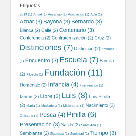
Etiquetas
2019
(1)
Anual
(1)
Anzanigo
(1)
Asociación
(1)
Aula
(1)
Aznar
(3)
Bayona
(3)
Bernardo
(3)
Centenario
(3)
Blanca
(2)
Calle
(2)
Conferencia
(2)
Confraternización
(2)
Cruz
(2)
Distinciones
(7)
Distinción
(2)
Embalse
Escuela
(7)
Encuentro
(3)
Familia
(1)
Fundación
(11)
(2)
Filosofo
(1)
Infancia
(4)
Homenaje
(2)
Intervención
(1)
Luis
(8)
Libre
(3)
Izarbe
(2)
Luis Pinilla
(2)
Nacimiento
(2)
María
(1)
Mediadora
(1)
Misioneras
(1)
Pinilla
(6)
Pesca
(4)
Obituario
(1)
Presentación
(3)
Salida
(2)
Santa Ana
(1)
Tiempo
(3)
Semblanza
(2)
Siguenza
(1)
Sociedad
(1)