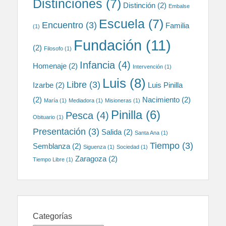
Distinciones
(7)
Distinción
(2)
Embalse
Escuela
(7)
Encuentro
(3)
Familia
(1)
Fundación
(11)
(2)
Filosofo
(1)
Infancia
(4)
Homenaje
(2)
Intervención
(1)
Luis
(8)
Libre
(3)
Izarbe
(2)
Luis Pinilla
(2)
Nacimiento
(2)
María
(1)
Mediadora
(1)
Misioneras
(1)
Pinilla
(6)
Pesca
(4)
Obituario
(1)
Presentación
(3)
Salida
(2)
Santa Ana
(1)
Tiempo
(3)
Semblanza
(2)
Siguenza
(1)
Sociedad
(1)
Zaragoza
(2)
Tiempo Libre
(1)
Categorías