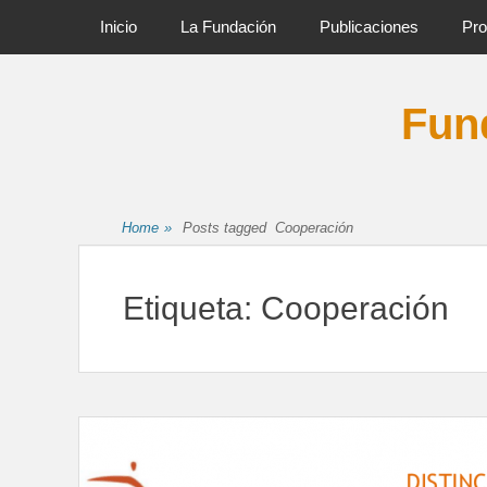
Primary Menu
Skip
Inicio
La Fundación
Publicaciones
Pro
to
content
Fund
Home
»
Posts tagged
Cooperación
Etiqueta:
Cooperación