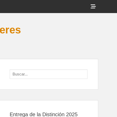
Show
Header
Sidebar
veres
Content
Search
for:
Entrega de la Distinción 2025