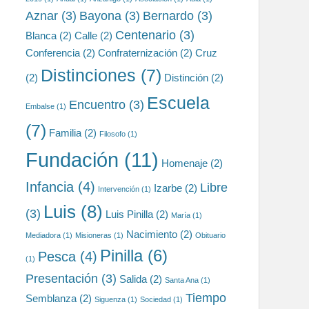
Aznar
(3)
Bayona
(3)
Bernardo
(3)
Centenario
(3)
Blanca
(2)
Calle
(2)
Conferencia
(2)
Confraternización
(2)
Cruz
Distinciones
(7)
(2)
Distinción
(2)
Escuela
Encuentro
(3)
Embalse
(1)
(7)
Familia
(2)
Filosofo
(1)
Fundación
(11)
Homenaje
(2)
Infancia
(4)
Libre
Izarbe
(2)
Intervención
(1)
Luis
(8)
(3)
Luis Pinilla
(2)
María
(1)
Nacimiento
(2)
Mediadora
(1)
Misioneras
(1)
Obituario
Pinilla
(6)
Pesca
(4)
(1)
Presentación
(3)
Salida
(2)
Santa Ana
(1)
Tiempo
Semblanza
(2)
Siguenza
(1)
Sociedad
(1)