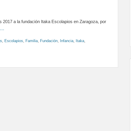
res 2017 a la fundación Itaka Escolapios en Zaragoza, por
 …
es
,
Escolapios
,
Familia
,
Fundación
,
Infancia
,
Itaka
,