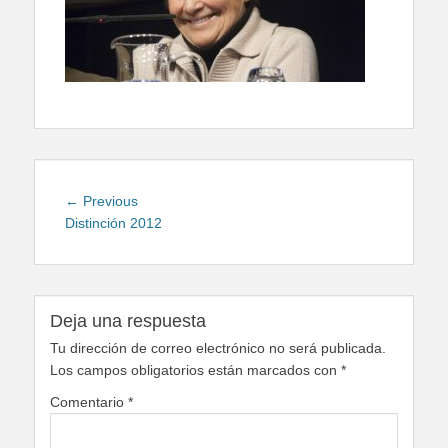
Navegación
Previous
← Previous
de
post:
Distinción 2012
entradas
Deja una respuesta
Tu dirección de correo electrónico no será publicada.
Los campos obligatorios están marcados con
*
Comentario
*