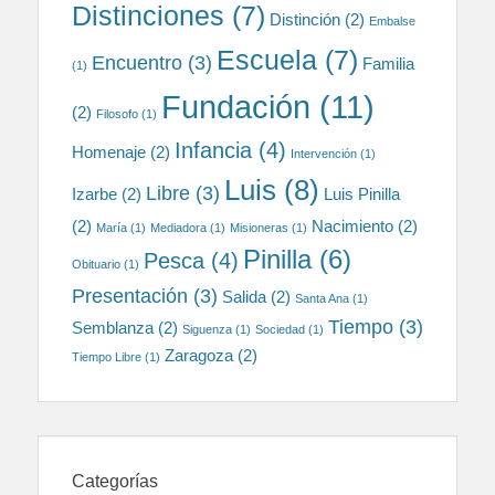
Distinciones
(7)
Distinción
(2)
Embalse
Escuela
(7)
Encuentro
(3)
Familia
(1)
Fundación
(11)
(2)
Filosofo
(1)
Infancia
(4)
Homenaje
(2)
Intervención
(1)
Luis
(8)
Libre
(3)
Izarbe
(2)
Luis Pinilla
(2)
Nacimiento
(2)
María
(1)
Mediadora
(1)
Misioneras
(1)
Pinilla
(6)
Pesca
(4)
Obituario
(1)
Presentación
(3)
Salida
(2)
Santa Ana
(1)
Tiempo
(3)
Semblanza
(2)
Siguenza
(1)
Sociedad
(1)
Zaragoza
(2)
Tiempo Libre
(1)
Categorías