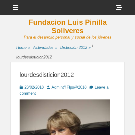
Menu
Sho
Head
Fundacion Luis Pinilla
Side
Soliveres
Cont
Para el desarrollo personal y social de los jóvenes
/
Home
»
Actividades
»
Distinción 2012
»
lourdesdisticion2012
lourdesdisticion2012
Posted
Author
23/02/2018
Admin@Flps@2018
Leave a
on
comment