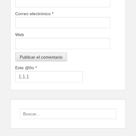
Correo electrónico
*
Web
Este @ño
*
Search
for: