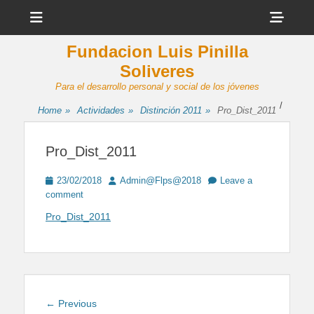
Menu
Sho
Head
Fundacion Luis Pinilla
Side
Soliveres
Cont
Para el desarrollo personal y social de los jóvenes
/
Home
»
Actividades
»
Distinción 2011
»
Pro_Dist_2011
Pro_Dist_2011
Posted
Author
23/02/2018
Admin@Flps@2018
Leave a
on
comment
Pro_Dist_2011
Navegación
Previous
← Previous