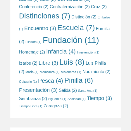
Conferencia
(2)
Confraternización
(2)
Cruz
(2)
Distinciones
(7)
Distinción
(2)
Embalse
Escuela
(7)
Encuentro
(3)
Familia
(1)
Fundación
(11)
(2)
Filosofo
(1)
Infancia
(4)
Homenaje
(2)
Intervención
(1)
Luis
(8)
Libre
(3)
Izarbe
(2)
Luis Pinilla
(2)
Nacimiento
(2)
María
(1)
Mediadora
(1)
Misioneras
(1)
Pinilla
(6)
Pesca
(4)
Obituario
(1)
Presentación
(3)
Salida
(2)
Santa Ana
(1)
Tiempo
(3)
Semblanza
(2)
Siguenza
(1)
Sociedad
(1)
Zaragoza
(2)
Tiempo Libre
(1)