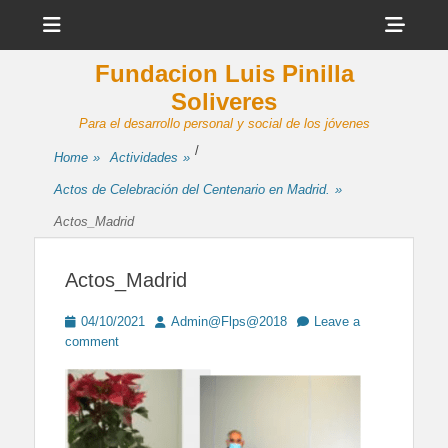
Menu
Sho
Head
Fundacion Luis Pinilla
Side
Soliveres
Cont
Para el desarrollo personal y social de los jóvenes
/
Home
»
Actividades
»
Actos de Celebración del Centenario en Madrid.
»
Actos_Madrid
Actos_Madrid
Posted
Author
04/10/2021
Admin@Flps@2018
Leave a
on
comment