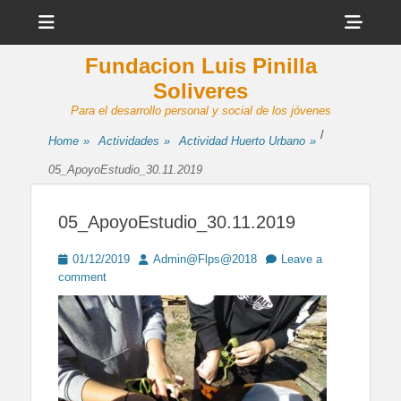
Menu
Sho
Head
Fundacion Luis Pinilla
Side
Soliveres
Cont
Para el desarrollo personal y social de los jóvenes
/
Home
»
Actividades
»
Actividad Huerto Urbano
»
05_ApoyoEstudio_30.11.2019
05_ApoyoEstudio_30.11.2019
Posted
Author
01/12/2019
Admin@Flps@2018
Leave a
on
comment