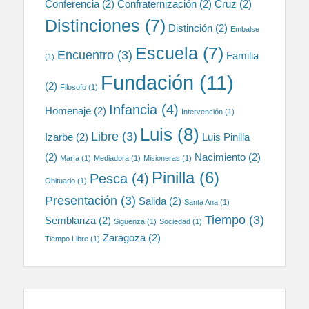
Conferencia
(2)
Confraternización
(2)
Cruz
(2)
Distinciones
(7)
Distinción
(2)
Embalse
Escuela
(7)
Encuentro
(3)
Familia
(1)
Fundación
(11)
(2)
Filosofo
(1)
Infancia
(4)
Homenaje
(2)
Intervención
(1)
Luis
(8)
Libre
(3)
Izarbe
(2)
Luis Pinilla
(2)
Nacimiento
(2)
María
(1)
Mediadora
(1)
Misioneras
(1)
Pinilla
(6)
Pesca
(4)
Obituario
(1)
Presentación
(3)
Salida
(2)
Santa Ana
(1)
Tiempo
(3)
Semblanza
(2)
Siguenza
(1)
Sociedad
(1)
Zaragoza
(2)
Tiempo Libre
(1)