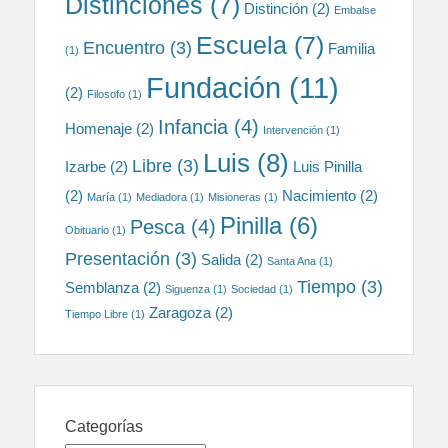
Distinciones
(7)
Distinción
(2)
Embalse
Escuela
(7)
Encuentro
(3)
Familia
(1)
Fundación
(11)
(2)
Filosofo
(1)
Infancia
(4)
Homenaje
(2)
Intervención
(1)
Luis
(8)
Libre
(3)
Izarbe
(2)
Luis Pinilla
(2)
Nacimiento
(2)
María
(1)
Mediadora
(1)
Misioneras
(1)
Pinilla
(6)
Pesca
(4)
Obituario
(1)
Presentación
(3)
Salida
(2)
Santa Ana
(1)
Tiempo
(3)
Semblanza
(2)
Siguenza
(1)
Sociedad
(1)
Zaragoza
(2)
Tiempo Libre
(1)
Categorías