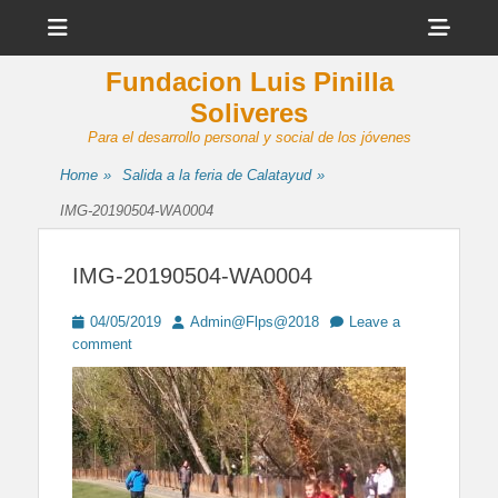
Menu
Sho
Head
Fundacion Luis Pinilla
Side
Soliveres
Cont
Para el desarrollo personal y social de los jóvenes
Home
»
Salida a la feria de Calatayud
»
IMG-20190504-WA0004
IMG-20190504-WA0004
Posted
Author
04/05/2019
Admin@Flps@2018
Leave a
on
comment