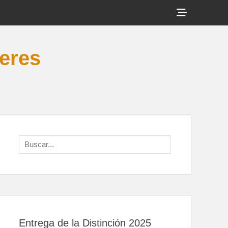
Show
Header
Sidebar
veres
Content
Search
for:
Entrega de la Distinción 2025