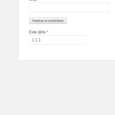
Este @ño
*