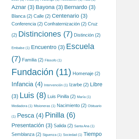
Aznar
(3)
Bayona
(3)
Bernardo
(3)
Centenario
(3)
Blanca
(2)
Calle
(2)
Conferencia
(2)
Confraternización
(2)
Cruz
Distinciones
(7)
(2)
Distinción
(2)
Escuela
Encuentro
(3)
Embalse
(1)
(7)
Familia
(2)
Filosofo
(1)
Fundación
(11)
Homenaje
(2)
Infancia
(4)
Libre
Izarbe
(2)
Intervención
(1)
Luis
(8)
(3)
Luis Pinilla
(2)
María
(1)
Nacimiento
(2)
Mediadora
(1)
Misioneras
(1)
Obituario
Pinilla
(6)
Pesca
(4)
(1)
Presentación
(3)
Salida
(2)
Santa Ana
(1)
Tiempo
Semblanza
(2)
Siguenza
(1)
Sociedad
(1)