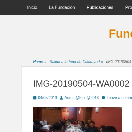
Primary Menu
Skip
Inicio
La Fundación
Publicaciones
Pro
to
content
Fund
Home
»
Salida a la feria de Calatayud
»
IMG-20190504
IMG-20190504-WA0002
Posted
Author
04/05/2019
Admin@Flps@2018
Leave a comm
on