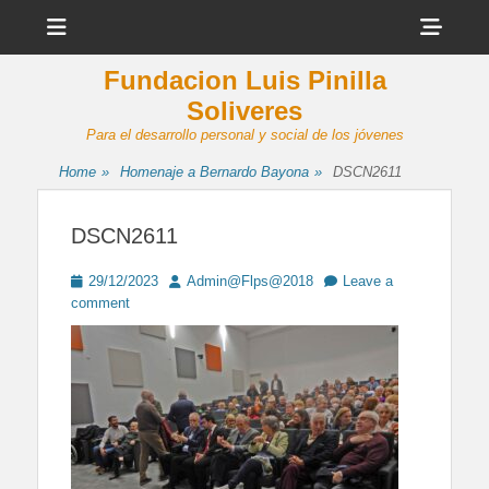
Menu
Sho
Head
Fundacion Luis Pinilla
Side
Soliveres
Cont
Para el desarrollo personal y social de los jóvenes
Home
»
Homenaje a Bernardo Bayona
»
DSCN2611
DSCN2611
Posted
Author
29/12/2023
Admin@Flps@2018
Leave a
on
comment