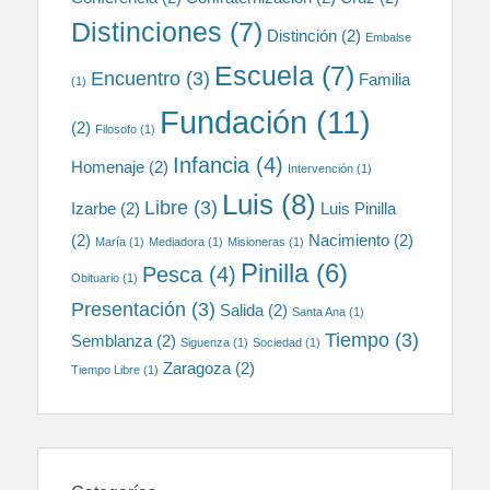
Distinciones
(7)
Distinción
(2)
Embalse
Escuela
(7)
Encuentro
(3)
Familia
(1)
Fundación
(11)
(2)
Filosofo
(1)
Infancia
(4)
Homenaje
(2)
Intervención
(1)
Luis
(8)
Libre
(3)
Izarbe
(2)
Luis Pinilla
(2)
Nacimiento
(2)
María
(1)
Mediadora
(1)
Misioneras
(1)
Pinilla
(6)
Pesca
(4)
Obituario
(1)
Presentación
(3)
Salida
(2)
Santa Ana
(1)
Tiempo
(3)
Semblanza
(2)
Siguenza
(1)
Sociedad
(1)
Zaragoza
(2)
Tiempo Libre
(1)