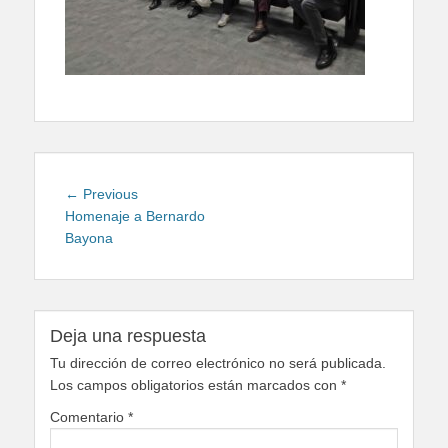
Navegación
Previous
← Previous
de
post:
Homenaje a Bernardo
Bayona
entradas
Deja una respuesta
Tu dirección de correo electrónico no será publicada.
Los campos obligatorios están marcados con
*
Comentario
*