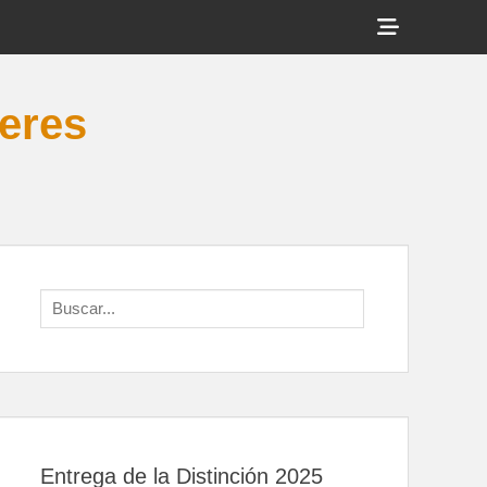
Show
Header
Sidebar
veres
Content
Search
for:
Entrega de la Distinción 2025