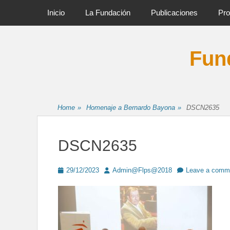
Primary Menu
Skip
Inicio
La Fundación
Publicaciones
Pro
to
content
Fund
Home
»
Homenaje a Bernardo Bayona
»
DSCN2635
DSCN2635
Posted
Author
29/12/2023
Admin@Flps@2018
Leave a comm
on