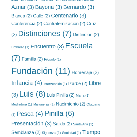
Aznar
(3)
Bayona
(3)
Bernardo
(3)
Centenario
(3)
Blanca
(2)
Calle
(2)
Conferencia
(2)
Confraternización
(2)
Cruz
Distinciones
(7)
(2)
Distinción
(2)
Escuela
Encuentro
(3)
Embalse
(1)
(7)
Familia
(2)
Filosofo
(1)
Fundación
(11)
Homenaje
(2)
Infancia
(4)
Libre
Izarbe
(2)
Intervención
(1)
Luis
(8)
(3)
Luis Pinilla
(2)
María
(1)
Nacimiento
(2)
Mediadora
(1)
Misioneras
(1)
Obituario
Pinilla
(6)
Pesca
(4)
(1)
Presentación
(3)
Salida
(2)
Santa Ana
(1)
Tiempo
Semblanza
(2)
Siguenza
(1)
Sociedad
(1)