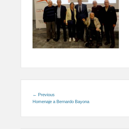
Navegación
Previous
← Previous
post:
Homenaje a Bernardo Bayona
de
entradas