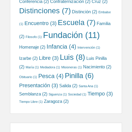
Conferencia
(2)
Confraternización
(2)
Cruz
(2)
Distinciones
(7)
Distinción
(2)
Embalse
Escuela
(7)
Encuentro
(3)
Familia
(1)
Fundación
(11)
(2)
Filosofo
(1)
Infancia
(4)
Homenaje
(2)
Intervención
(1)
Luis
(8)
Libre
(3)
Izarbe
(2)
Luis Pinilla
(2)
Nacimiento
(2)
María
(1)
Mediadora
(1)
Misioneras
(1)
Pinilla
(6)
Pesca
(4)
Obituario
(1)
Presentación
(3)
Salida
(2)
Santa Ana
(1)
Tiempo
(3)
Semblanza
(2)
Siguenza
(1)
Sociedad
(1)
Zaragoza
(2)
Tiempo Libre
(1)