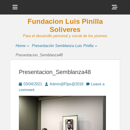
Menu
Sho
Head
Fundacion Luis Pinilla
Side
Soliveres
Cont
Para el desarrollo personal y social de los jóvenes
Home
»
Presentación Semblanza Luis Pinilla
»
Presentacion_Semblanza48
Presentacion_Semblanza48
Posted
Author
03/04/2021
Admin@Flps@2018
Leave a
on
comment