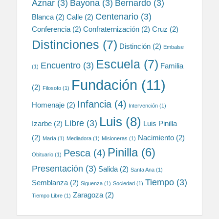
Aznar
(3)
Bayona
(3)
Bernardo
(3)
Centenario
(3)
Blanca
(2)
Calle
(2)
Conferencia
(2)
Confraternización
(2)
Cruz
(2)
Distinciones
(7)
Distinción
(2)
Embalse
Escuela
(7)
Encuentro
(3)
Familia
(1)
Fundación
(11)
(2)
Filosofo
(1)
Infancia
(4)
Homenaje
(2)
Intervención
(1)
Luis
(8)
Libre
(3)
Izarbe
(2)
Luis Pinilla
(2)
Nacimiento
(2)
María
(1)
Mediadora
(1)
Misioneras
(1)
Pinilla
(6)
Pesca
(4)
Obituario
(1)
Presentación
(3)
Salida
(2)
Santa Ana
(1)
Tiempo
(3)
Semblanza
(2)
Siguenza
(1)
Sociedad
(1)
Zaragoza
(2)
Tiempo Libre
(1)